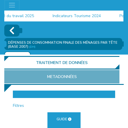
du travail 2025
Indicateurs Tourisme 2024
Populat
DÉPENSES DE CONSOMMATION FINALE DES MÉNAGES PAR TÊTE
(BASE 2007)
(DH)
AJOUTER
TRAITEMENT DE DONNÉES
METADONNÉES
EUR
Filtres
GUIDE