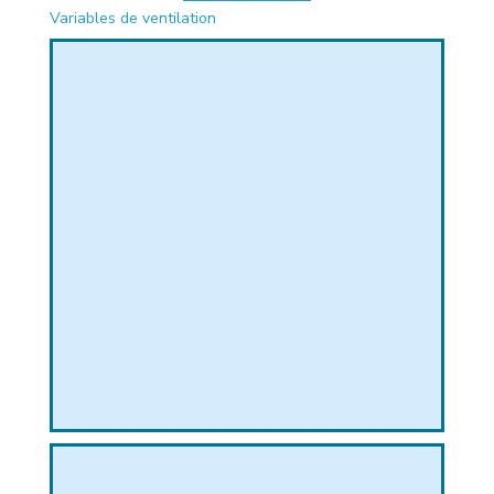
Variables de ventilation
PHIQUE
L
L
T