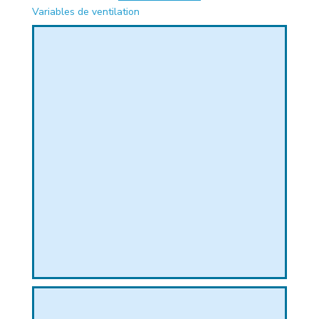
Variables de ventilation
PHIQUE
L
L
T