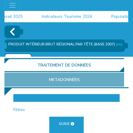
vail 2025
Indicateurs Tourisme 2024
Population 20
PRODUIT INTÉRIEUR BRUT RÉGIONAL PAR TÊTE (BASE 2007)
(DH)
AJOUTER
TRAITEMENT DE DONNÉES
METADONNÉES
EUR
Filtres
GUIDE