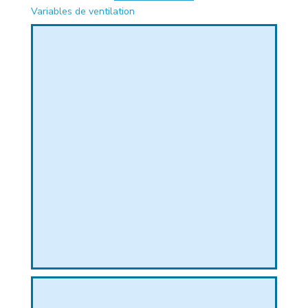
Variables de ventilation
PHIQUE
L
L
T