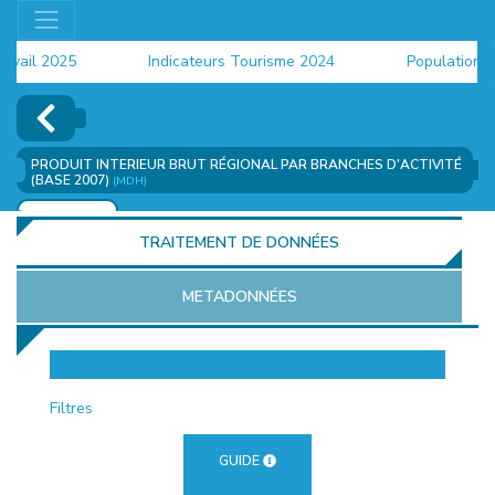
ail 2025
Indicateurs Tourisme 2024
Population 202
PRODUIT INTERIEUR BRUT RÉGIONAL PAR BRANCHES D'ACTIVITÉ
(BASE 2007)
(MDH)
AJOUTER
TRAITEMENT DE DONNÉES
METADONNÉES
EUR
Filtres
GUIDE