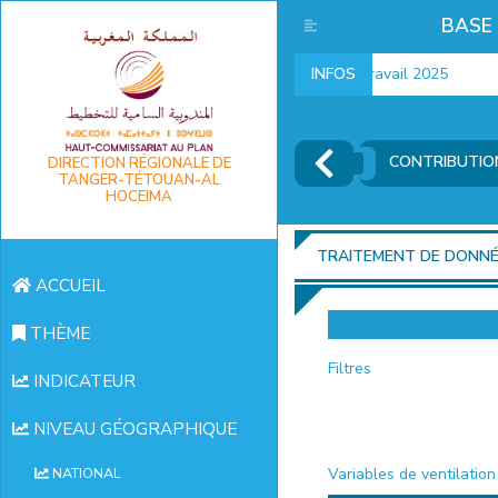
BASE
Indicateurs marché du travail 2025
INFOS
CONTRIBUTION
DIRECTION RÉGIONALE DE
TANGER-TÉTOUAN-AL
HOCEIMA
TRAITEMENT DE DONN
ACCUEIL
THÈME
Filtres
INDICATEUR
NIVEAU GÉOGRAPHIQUE
Variables de ventilation
NATIONAL