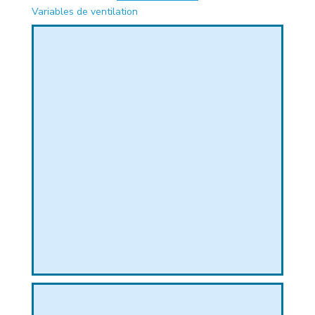
Variables de ventilation
PHIQUE
L
L
T