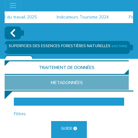
du travail 2025
Indicateurs Tourisme 2024
Populati
SUPERFICIES DES ESSENCES FORESTIÈRES NATURELLES
(HECTARE)
AJOUTER
TRAITEMENT DE DONNÉES
METADONNÉES
EUR
Filtres
GUIDE