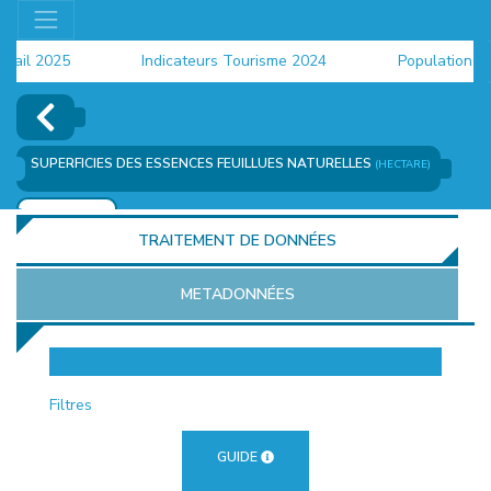
il 2025
Indicateurs Tourisme 2024
Population 2024
SUPERFICIES DES ESSENCES FEUILLUES NATURELLES
(HECTARE)
AJOUTER
TRAITEMENT DE DONNÉES
METADONNÉES
EUR
Filtres
GUIDE