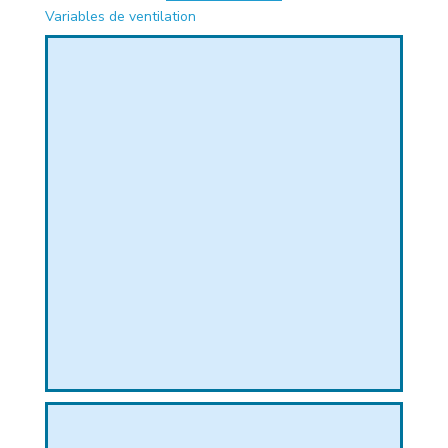
Variables de ventilation
PHIQUE
L
L
T