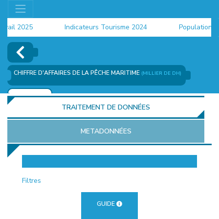
il 2025
Indicateurs Tourisme 2024
Population 202
CHIFFRE D'AFFAIRES DE LA PÊCHE MARITIME
(MILLIER DE DH)
AJOUTER
TRAITEMENT DE DONNÉES
METADONNÉES
EUR
Filtres
GUIDE