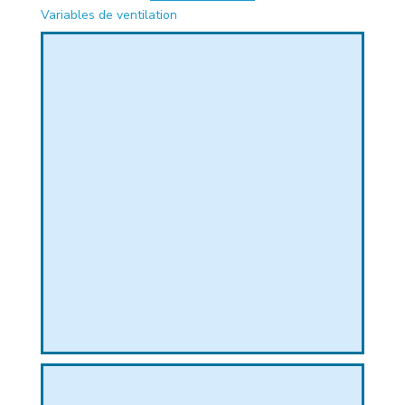
Variables de ventilation
PHIQUE
L
L
T