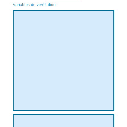
Variables de ventilation
PHIQUE
L
L
T