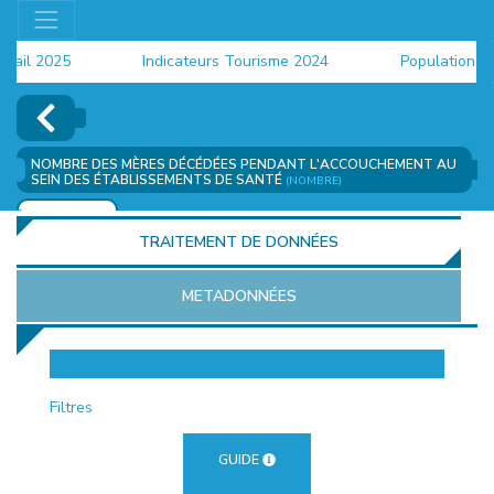
il 2025
Indicateurs Tourisme 2024
Population 2024
NOMBRE DES MÈRES DÉCÉDÉES PENDANT L'ACCOUCHEMENT AU
SEIN DES ÉTABLISSEMENTS DE SANTÉ
(NOMBRE)
AJOUTER
TRAITEMENT DE DONNÉES
METADONNÉES
EUR
Filtres
GUIDE