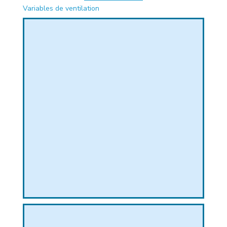
Variables de ventilation
PHIQUE
L
L
T