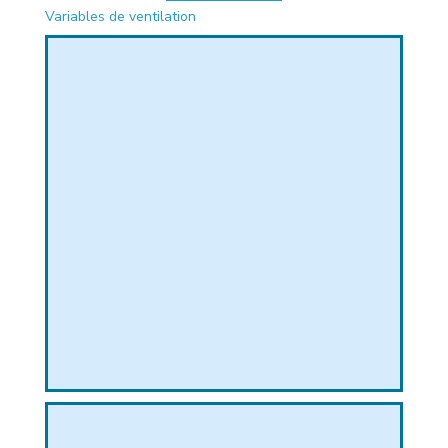
Variables de ventilation
PHIQUE
L
L
T