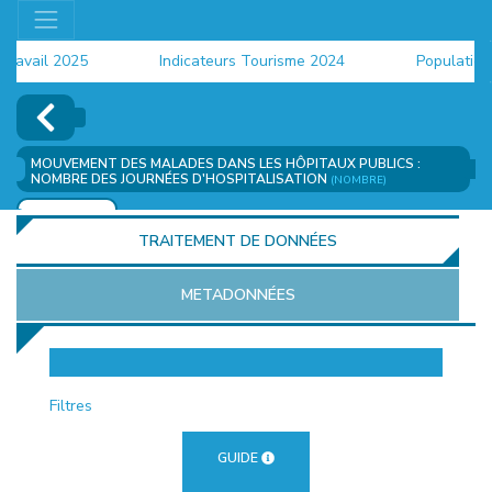
vail 2025
Indicateurs Tourisme 2024
Population 20
MOUVEMENT DES MALADES DANS LES HÔPITAUX PUBLICS :
NOMBRE DES JOURNÉES D'HOSPITALISATION
(NOMBRE)
AJOUTER
TRAITEMENT DE DONNÉES
METADONNÉES
EUR
Filtres
GUIDE