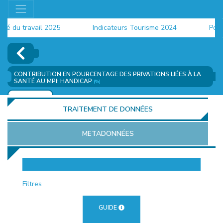
du travail 2025
Indicateurs Tourisme 2024
Populat
CONTRIBUTION EN POURCENTAGE DES PRIVATIONS LIÉES À LA
SANTÉ AU MPI: HANDICAP
(%)
AJOUTER
TRAITEMENT DE DONNÉES
METADONNÉES
EUR
Filtres
GUIDE