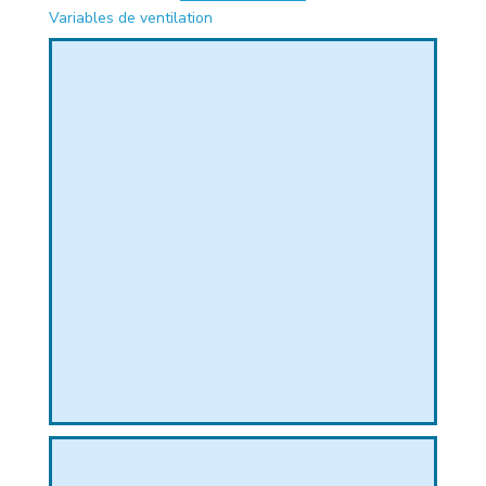
Variables de ventilation
PHIQUE
L
L
T