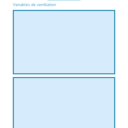
PHIQUE
Variables de ventilation
L
L
T