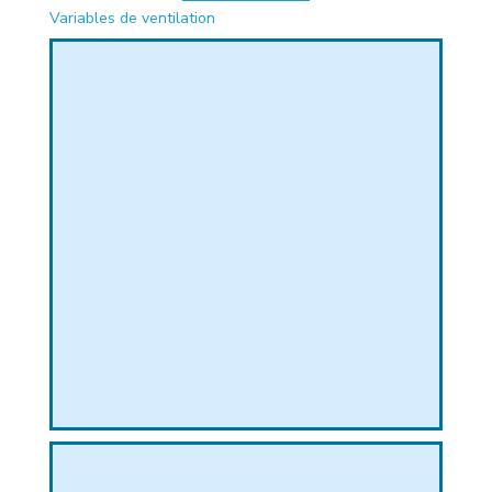
Variables de ventilation
PHIQUE
L
L
T