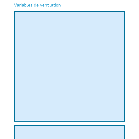
Variables de ventilation
PHIQUE
L
L
T