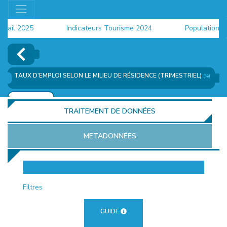
ail 2025
Indicateurs Tourisme 2024
Population 202
TAUX D'EMPLOI SELON LE MILIEU DE RÉSIDENCE (TRIMESTRIEL)
(%)
AJOUTER
TRAITEMENT DE DONNÉES
METADONNÉES
EUR
Filtres
GUIDE