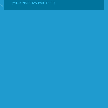
(MILLIONS DE KW PAR HEURE)
PHIQUE
L
L
T