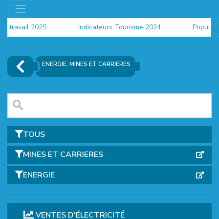
u travail 2025
Indicateurs Tourisme 2024
Populati
ENERGIE, MINES ET CARRIERES
TOUS
MINES ET CARRIERES
ENERGIE
EUR
VENTES D'ÉLECTRICITÉ