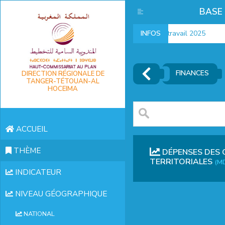
BASE
Indicateurs marché du travail 2025
INFOS
FINANCES
DIRECTION RÉGIONALE DE
TANGER-TÉTOUAN-AL
HOCEIMA
ACCUEIL
THÈME
DÉPENSES DES 
TERRITORIALES
(M
INDICATEUR
NIVEAU GÉOGRAPHIQUE
NATIONAL