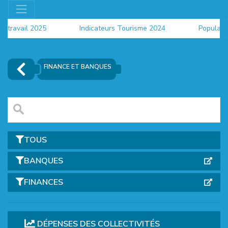
u travail 2025
Indicateurs Tourisme 2024
Populatio
FINANCE ET BANQUES
TOUS
BANQUES
FINANCES
EUR
DÉPENSES DES COLLECTIVITÉS