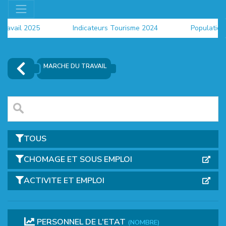
travail 2025
Indicateurs Tourisme 2024
Population 
MARCHE DU TRAVAIL
TOUS
CHOMAGE ET SOUS EMPLOI
ACTIVITE ET EMPLOI
EUR
PERSONNEL DE L'ETAT
(NOMBRE)